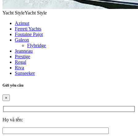
Yacht Style
Yacht Style
Azimut
Ferreti Yachts
Foutaine Pajot
Galeon
Flybridge
Jeanneau
Prestige
Regal
Riva
Sunseeker
Gửi yêu cầu
×
Họ và tên: