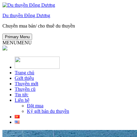
Skip
to
Du thuyền Đông Dương
content
Chuyên mua bán/ cho thuê du thuyền
Primary Menu
MENU
MENU
Trang chủ
Giới thiệu
Thuyền mới
Thuyền cũ
Tin tức
Liên hệ
Đặt mua
Ký gởi bán du thuyền