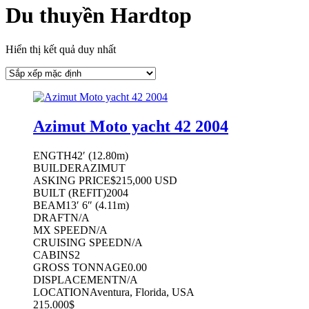
Du thuyền Hardtop
Hiển thị kết quả duy nhất
Azimut Moto yacht 42 2004
ENGTH
42′
(
12.80m
)
BUILDER
AZIMUT
ASKING PRICE
$215,000 USD
BUILT (REFIT)
2004
BEAM
13′ 6″
(
4.11m
)
DRAFT
N/A
MX SPEED
N/A
CRUISING SPEED
N/A
CABINS
2
GROSS TONNAGE
0.00
DISPLACEMENT
N/A
LOCATION
Aventura, Florida, USA
215.000
$