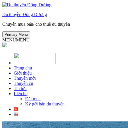
Skip
to
Du thuyền Đông Dương
content
Chuyên mua bán/ cho thuê du thuyền
Primary Menu
MENU
MENU
Trang chủ
Giới thiệu
Thuyền mới
Thuyền cũ
Tin tức
Liên hệ
Đặt mua
Ký gởi bán du thuyền