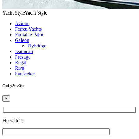
Yacht Style
Yacht Style
Azimut
Ferreti Yachts
Foutaine Pajot
Galeon
Flybridge
Jeanneau
Prestige
Regal
Riva
Sunseeker
Gửi yêu cầu
×
Họ và tên: