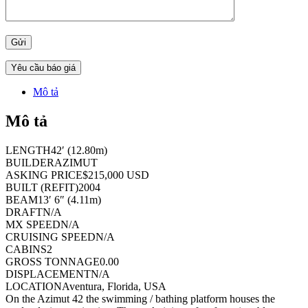
Yêu cầu báo giá
Mô tả
Mô tả
LENGTH
42′
(
12.80m
)
BUILDER
AZIMUT
ASKING PRICE
$215,000 USD
BUILT (REFIT)
2004
BEAM
13′ 6″
(
4.11m
)
DRAFT
N/A
MX SPEED
N/A
CRUISING SPEED
N/A
CABINS
2
GROSS TONNAGE
0.00
DISPLACEMENT
N/A
LOCATION
Aventura, Florida, USA
On the Azimut 42 the swimming / bathing platform houses the