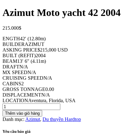
Azimut Moto yacht 42 2004
215.000
$
ENGTH
42′
(
12.80m
)
BUILDER
AZIMUT
ASKING PRICE
$215,000 USD
BUILT (REFIT)
2004
BEAM
13′ 6″
(
4.11m
)
DRAFT
N/A
MX SPEED
N/A
CRUISING SPEED
N/A
CABINS
2
GROSS TONNAGE
0.00
DISPLACEMENT
N/A
LOCATION
Aventura, Florida, USA
Azimut
Moto
Thêm vào giỏ hàng
yacht
Danh mục:
Azimut
,
Du thuyền Hardtop
42
2004
Yêu cầu báo giá
số
lượng