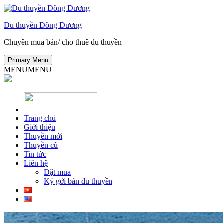
Skip
to
Du thuyền Đông Dương
content
Chuyên mua bán/ cho thuê du thuyền
Primary Menu
MENU
MENU
Trang chủ
Giới thiệu
Thuyền mới
Thuyền cũ
Tin tức
Liên hệ
Đặt mua
Ký gởi bán du thuyền