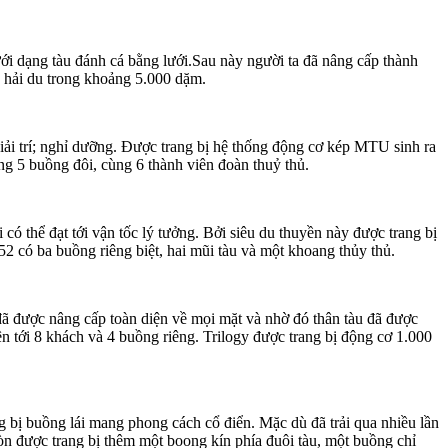
 dạng tàu đánh cá bằng lưới.Sau này người ta đã nâng cấp thành
 hải du trong khoảng 5.000 dặm.
ải trí; nghỉ dưỡng. Được trang bị hệ thống động cơ kép MTU sinh ra
ong 5 buồng đôi, cùng 6 thành viên đoàn thuỷ thủ.
thể đạt tới vận tốc lý tưởng. Bởi siêu du thuyền này được trang bị
 52 có ba buồng riêng biệt, hai mũi tàu và một khoang thủy thủ.
 được nâng cấp toàn diện về mọi mặt và nhờ đó thân tàu đã được
ên tới 8 khách và 4 buồng riêng. Trilogy được trang bị động cơ 1.000
bị buồng lái mang phong cách cổ điển. Mặc dù đã trải qua nhiều lần
òn được trang bị thêm một boong kín phía đuôi tàu, một buồng chỉ