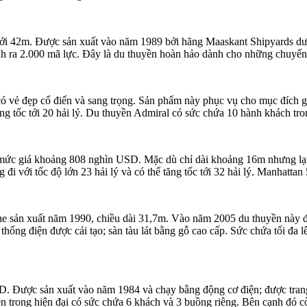
i 42m. Được sản xuất vào năm 1989 bởi hãng Maaskant Shipyards dưới
nh ra 2.000 mã lực. Đây là du thuyền hoàn hảo dành cho những chuyến
 vẻ đẹp cổ điển và sang trọng. Sản phẩm này phục vụ cho mục đích gi
tăng tốc tới 20 hải lý. Du thuyền Admiral có sức chứa 10 hành khách tr
c giá khoảng 808 nghìn USD. Mặc dù chỉ dài khoảng 16m nhưng lại có 
i với tốc độ lớn 23 hải lý và có thể tăng tốc tới 32 hải lý. Manhattan
sản xuất năm 1990, chiều dài 31,7m. Vào năm 2005 du thuyền này đã
hống điện được cải tạo; sàn tàu lát bằng gỗ cao cấp. Sức chứa tối đa l
. Được sản xuất vào năm 1984 và chạy bằng động cơ điện; được trang 
n trong hiện đại có sức chứa 6 khách và 3 buồng riêng. Bên cạnh đó c