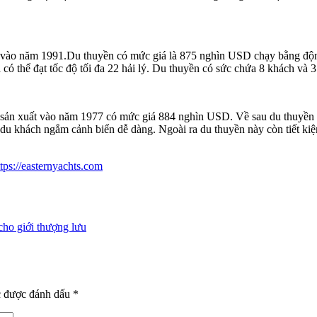
uất vào năm 1991.Du thuyền có mức giá là 875 nghìn USD chạy bằng độ
có thể đạt tốc độ tối đa 22 hải lý. Du thuyền có sức chứa 8 khách và 3
c sản xuất vào năm 1977 có mức giá 884 nghìn USD. Về sau du thuyền
 du khách ngắm cảnh biển dễ dàng. Ngoài ra du thuyền này còn tiết kiệ
ttps://easternyachts.com
 cho giới thượng lưu
c được đánh dấu
*