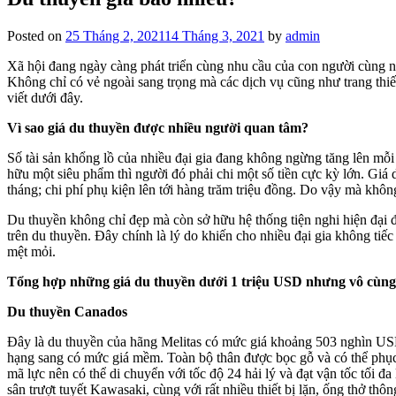
Posted on
25 Tháng 2, 2021
14 Tháng 3, 2021
by
admin
Xã hội đang ngày càng phát triển cùng nhu cầu của con người cùng n
Không chỉ có vẻ ngoài sang trọng mà các dịch vụ cũng như trang thiế
viết dưới đây.
Vì sao giá du thuyền được nhiều người quan tâm?
Số tài sản khổng lồ của nhiều đại gia đang không ngừng tăng lên mỗi
hữu một siêu phẩm thì người đó phải chi một số tiền cực kỳ lớn. Giá 
tháng; chi phí phụ kiện lên tới hàng trăm triệu đồng. Do vậy mà khô
Du thuyền không chỉ đẹp mà còn sở hữu hệ thống tiện nghi hiện đại đ
trên du thuyền. Đây chính là lý do khiến cho nhiều đại gia không tiếc
mệt mỏi.
Tổng hợp những giá du thuyền dưới 1 triệu USD nhưng vô cùng
Du thuyền Canados
Đây là du thuyền của hãng Melitas có mức giá khoảng 503 nghìn USD
hạng sang có mức giá mềm. Toàn bộ thân được bọc gỗ và có thể phục
mã lực nên có thể di chuyển với tốc độ 24 hải lý và đạt vận tốc tối 
sân trượt tuyết Kawasaki, cùng với rất nhiều thiết bị lặn, ống thở thông