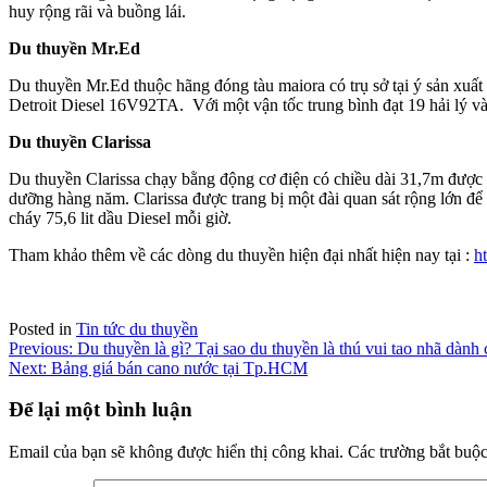
huy rộng rãi và buồng lái.
Du thuyền Mr.Ed
Du thuyền Mr.Ed thuộc hãng đóng tàu maiora có trụ sở tại ý sản x
Detroit Diesel 16V92TA. Với một vận tốc trung bình đạt 19 hải lý và 
Du thuyền Clarissa
Du thuyền Clarissa chạy bằng động cơ điện có chiều dài 31,7m đượ
dưỡng hàng năm. Clarissa được trang bị một đài quan sát rộng lớn để
cháy 75,6 lit dầu Diesel mỗi giờ.
Tham khảo thêm về các dòng du thuyền hiện đại nhất hiện nay tại :
h
Posted in
Tin tức du thuyền
Điều
Previous:
Du thuyền là gì? Tại sao du thuyền là thú vui tao nhã dành
Next:
Bảng giá bán cano nước tại Tp.HCM
hướng
bài
Để lại một bình luận
viết
Email của bạn sẽ không được hiển thị công khai.
Các trường bắt buộ