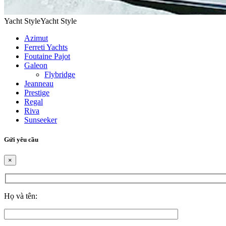
Yacht Style
Yacht Style
Azimut
Ferreti Yachts
Foutaine Pajot
Galeon
Flybridge
Jeanneau
Prestige
Regal
Riva
Sunseeker
Gửi yêu cầu
×
Họ và tên: