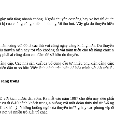
gày một tăng nhanh chóng. Ngoài chuyên cơ riêng hay xe hơi thì du th
t bị của chúng cũng khiến nhiều người thu hút. Vậy giá du thuyền hiện
 năm cùng với đó là các thú vui cũng ngày càng khủng hơn. Du thuyền đ
du thuyền hiện nay rơi vào khoảng từ vài trăm triệu cho tới hàng chục
ng phải ai cũng dám can đảm để sở hữu du thuyền.
ẳng cấp. Các nhà sản xuất đã vố cùng đầu tư nhiều phụ kiện đẳng cấp; 
 tiền đầu tư sở hữu.Việc lênh đênh trên biển để hòa mình với đất trời là
 sang trọng
 với kích thước dài 30m. Ra mắt vào năm 1987 cho đến này siêu phẩm 
 vụ từ 8-10 hành khách trong 4 buồng với một đoàn thủy thủ từ 5-6 n
đa là 28 hải lý. Những buồng ngủ của thuyền trưởng hay các phòng vip 
 hơi và nhiều trò giải trí khác.