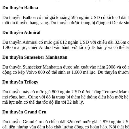
Du thuyền Balboa
Du thuyền Balboa có mứ giá khoảng 595 nghìn USD có kích cỡ dài tớ
một du thuyền hạng sang. Du thuyền được trang bị động cơ Deutz si
Du thuyền Admiral
Du thuyền Admiral có mức giá 612 nghìn USD với chiều dài 32,6m có
1.960 mã lực, chiếc Andiral vận hành với tốc độ 18 hải lý và có thể 
Du thuyền Sunseeker Manhattan
Du thuyền Sunseeker Manhattan được sản xuất vào năm 2008 và có mứ
động cơ kép Volvo 800 có thể sinh ra 1.600 mã lực. Du thuyền thường đ
Du thuyền Trilogy
Du thuyền này có mức giá 809 nghìn USD được hãng Tempest Marine 
mở rộng hơn. Cùng với đó là trang bị thêm hệ thống điều hòa mới; hệ t
mã lực nên có thể đạt tốc độ lên tới 32 hải lý.
Du thuyền Grand Cru
Du thuyền Grand Cru có chiều dài 32m với mức giá là 870 nghìn USD
cải tiến nhưng vẫn đảm bảo chất lượng động cơ hoàn hảo. Nội thất bê